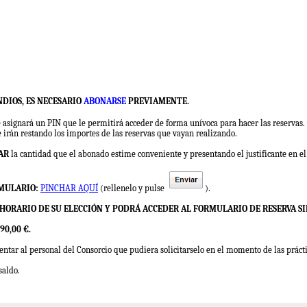
NDIOS, ES NECESARIO
ABONARSE
PREVIAMENTE.
le asignará un PIN que le permitirá acceder de forma unívoca para hacer las reservas.
e irán restando los importes de las reservas que vayan realizando.
AR
la cantidad que el abonado estime conveniente y presentando el justificante en el 
RMULARIO:
PINCHAR AQUÍ
(rellenelo y pulse
).
O HORARIO DE SU ELECCIÓN Y PODRÁ ACCEDER AL FORMULARIO DE RESERVA S
0,00 €.
entar al personal del Consorcio que pudiera solicitarselo en el momento de las práct
saldo.