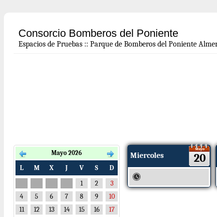
Consorcio Bomberos del Poniente
Espacios de Pruebas
::
Parque de Bomberos del Poniente Almer
Mayo
Mayo 2026
Miercoles
20
L
M
X
J
V
S
D
1
2
3
4
5
6
7
8
9
10
11
12
13
14
15
16
17