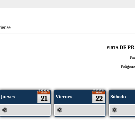
iense
DE PR
PISTA
P
a
Polígono 
Mayo
Mayo
Jueves
21
Viernes
22
Sábado