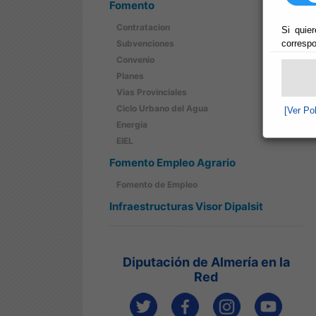
Fomento
Contratacion
Si quier
correspo
Subvenciones
Convenio
Planes
Vias Provinciales
Ciclo Urbano del Agua
[Ver Po
Energia
EIEL
Fomento Empleo Agrario
Fomento de Empleo
Infraestructuras Visor Dipalsit
Diputación de Almería en la
Red