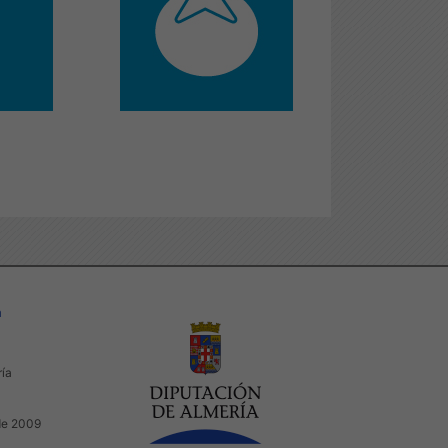
a
ría
de 2009