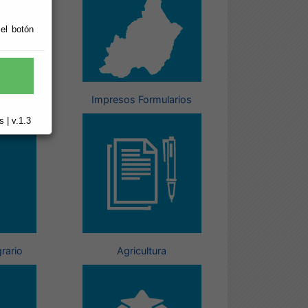
 el botón
ón
Impresos Formularios
 | v.1.3
rario
Agricultura