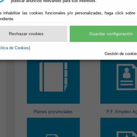
publicar anuncios relevantes para sus intereses.
e inhabilitar las cookies funcionales y/o personalizadas, haga click sobre
ndiente.
Rechazar cookies
Guardar configuración
Agenda 21 Almería
Contrataci
lítica de Cookies]
Gestión de cookies
Planes provinciales
P.F. Empleo Ag