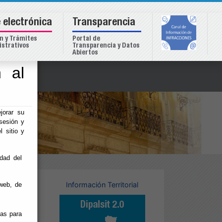
 electrónica
Transparencia
n y Trámites
Portal de
strativos
Transparencia y Datos
Abiertos
 al
o
jorar su
sesión y
l sitio y
idad del
USI
Información Territorial
web, de
ias para