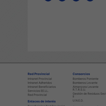
Red Provincial
Consorcios
Intranet Provincial
Bomberos Poniente
Intranet Adheridos
Bomberos Levante
Intranet Beneficiarios
Almanzora Levante
R.T.R.S.U.
Servicios EE.LL.
Gestión de Residuos Sec
Red Provincial
II
U.N.E.D.
Enlaces de interés