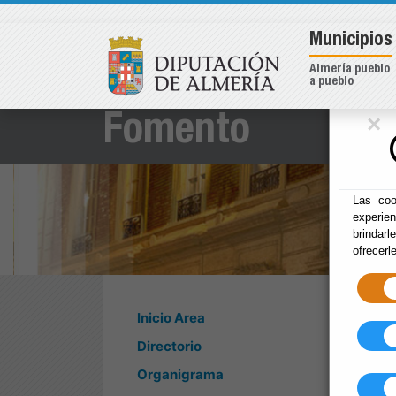
Municipios
Almería pueblo
a pueblo
×
Fomento
Las coo
experie
brindarl
ofrecerl
Inicio Area
Directorio
Organigrama