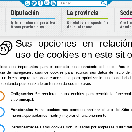
Buscar
Diputación
La provincia
Sede
Información corporativa
Servicios a disposición
Gestió
Áreas provinciales
del ciudadano
Admini
Sus opciones en relación
uso de cookies en este siti
kies son importantes para el correcto funcionamiento del sitio. Para me
ncia de navegación, usamos cookies para recordar sus datos de inicio de 
e un inicio seguro, recopilar estadísticas para optimizar la funcionalidad de
e contenido personalizado en función de sus intereses.
Obligatorias
Se requieren estas cookies para permitir la funcional
Inicio
sitio principal.
Incidencias en carreteras
Proyecto ED
Funcionales
Estas cookies nos permiten analizar el uso del Sitio 
manera que podamos medir y mejorar el funcionamiento.
Personalizadas
Estas cookies son utilizadas por empresas publicitar